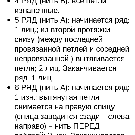
4 РЯД (нить В): все петли
изнаночные.
5 РЯД (нить А): начинается ряд:
1 лиц.; из второй протяжки
снизу (между последней
провязанной петлей и соседней
непровязанной ) вытягивается
петля; 2 лиц. Заканчивается
ряд: 1 лиц.
6 РЯД (нить А): начинается ряд:
1 изн.; вытянутая петля
снимается на правую спицу
(спица заводится сзади – слева
направо) – нить ПЕРЕД