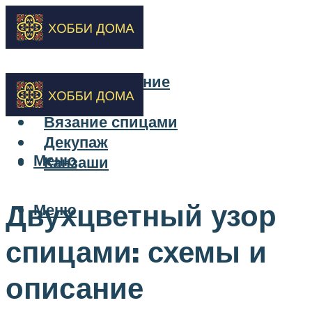
Бисероплетение
Вышивка
Вязание спицами
Декупаж
Меню
Канзаши
Двухцветный узор
Меню
спицами: схемы и
описание