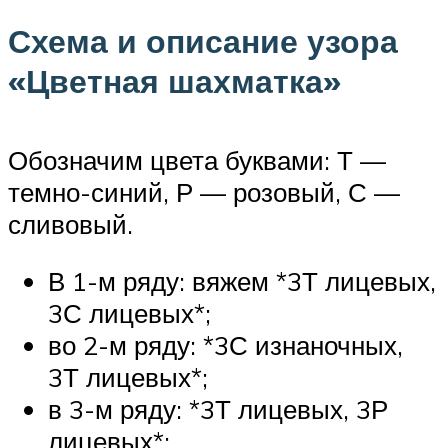
Схема и описание узора
«Цветная шахматка»
Обозначим цвета буквами: Т —
темно-синий, Р — розовый, С —
сливовый.
В 1-м ряду: вяжем *3Т лицевых,
3С лицевых*;
во 2-м ряду: *3С изнаночных,
3Т лицевых*;
в 3-м ряду: *3Т лицевых, 3Р
лицевых*;