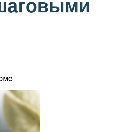
ошаговыми
тюме