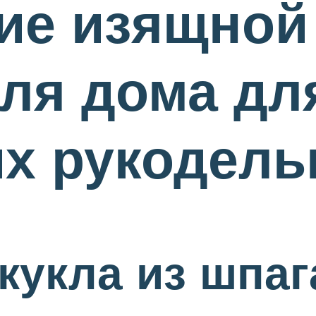
ие изящной
ля дома дл
х рукодель
кукла из шпаг