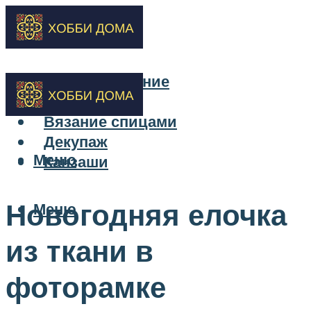
Бисероплетение
Вышивка
Вязание спицами
Декупаж
Меню
Канзаши
Новогодняя елочка
Меню
из ткани в
фоторамке