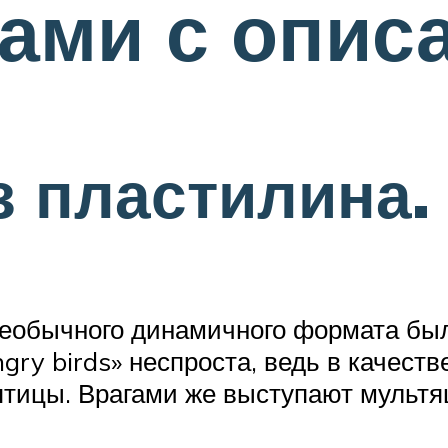
ами с опис
з пластилина.
необычного динамичного формата бы
ry birds» неспроста, ведь в качест
тицы. Врагами же выступают мультяш