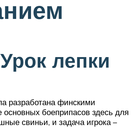
анием
 Урок лепки
ла разработана финскими
ве основных боеприпасов здесь для
ные свиньи, и задача игрока –