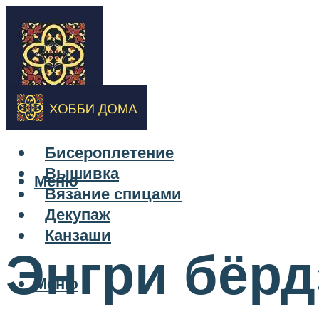
Бисероплетение
Вышивка
Меню
Вязание спицами
Декупаж
Канзаши
Энгри бёрд
Меню