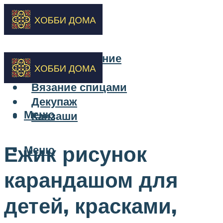
Бисероплетение
Вышивка
Вязание спицами
Декупаж
Меню
Канзаши
Ежик рисунок
Меню
карандашом для
детей, красками,