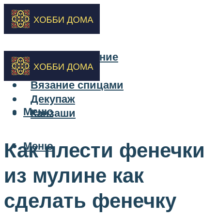
Бисероплетение
Вышивка
Вязание спицами
Декупаж
Меню
Канзаши
Как плести фенечки
Меню
из мулине как
сделать фенечку