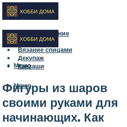
Бисероплетение
Вышивка
Вязание спицами
Декупаж
Меню
Канзаши
Фигуры из шаров
Меню
своими руками для
начинающих. Как