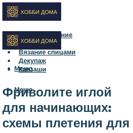
Бисероплетение
Вышивка
Вязание спицами
Декупаж
Меню
Канзаши
Фриволите иглой
Меню
для начинающих:
схемы плетения для