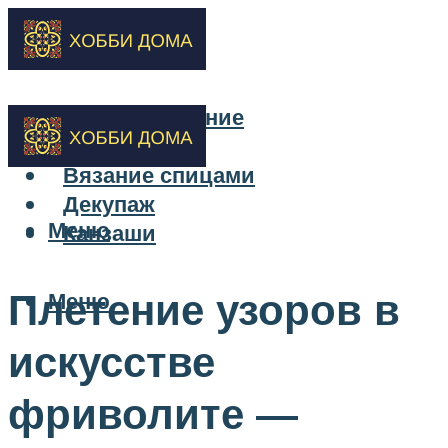
Бисероплетение
Вышивка
Вязание спицами
Декупаж
Меню
Канзаши
Плетение узоров в
Меню
искусстве
фриволите —