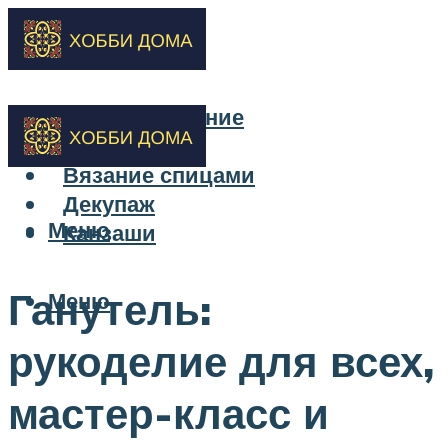
Бисероплетение
Вышивка
Вязание спицами
Декупаж
Меню
Канзаши
Ганутель:
Меню
рукоделие для всех,
мастер-класс и