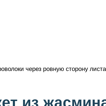
роволоки через ровную сторону лист
ет из жасмина