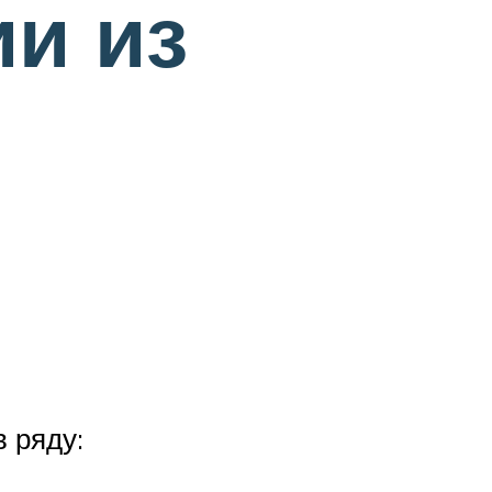
ии из
 ряду: