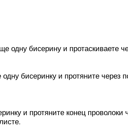
еще одну бисерину и протаскиваете че
е одну бисеринку и протяните через п
серинку и протяните конец проволоки 
листе.