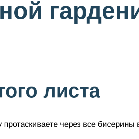
ной гарден
того листа
у протаскиваете через все бисерины в