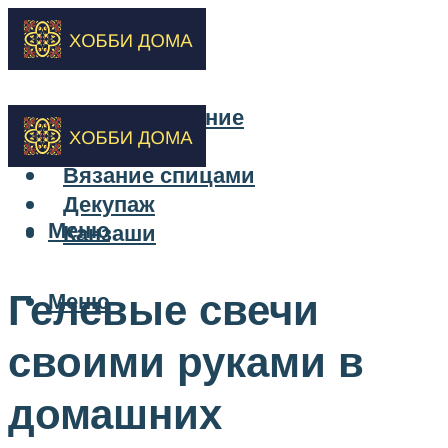
Бисероплетение
Вышивка
Вязание спицами
Декупаж
Меню
Канзаши
Гелевые свечи
Меню
своими руками в
домашних