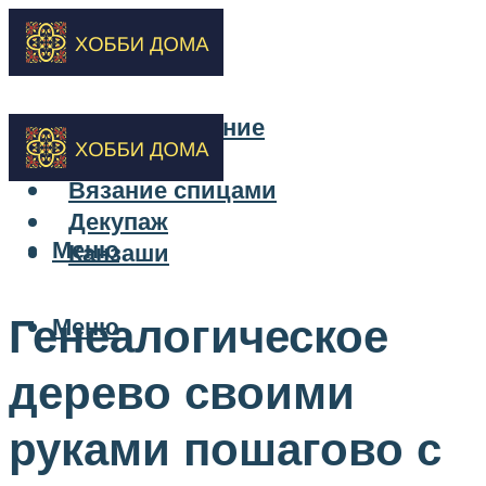
Бисероплетение
Вышивка
Вязание спицами
Декупаж
Меню
Канзаши
Генеалогическое
Меню
дерево своими
руками пошагово с