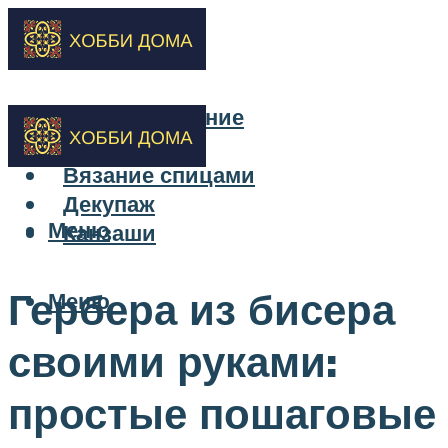
Бисероплетение
Вышивка
Вязание спицами
Декупаж
Меню
Канзаши
Гербера из бисера
Меню
своими руками:
простые пошаговые