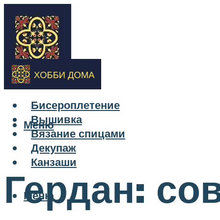
Бисероплетение
Вышивка
Меню
Вязание спицами
Декупаж
Канзаши
Гердан: со
Меню