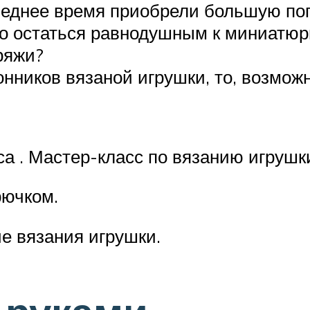
леднее время приобрели большую поп
жно остаться равнодушным к миниат
ряжи?
онников вязаной игрушки, то, возмо
 . Мастер-класс по вязанию игрушк
рючком.
е вязания игрушки.