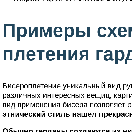
Примеры схем
плетения гар
Бисероплетение уникальный вид рук
различных интересных вещиц, карти
вид применения бисера позволяет р
этнический стиль нашел прекрас
Обычно герданы создаются из ни