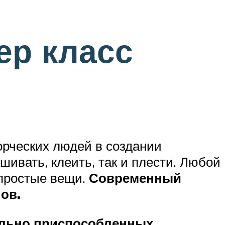
ер класс
орческих людей в создании
ивать, клеить, так и плести. Любой
 простые вещи.
Современный
ов.
иально приспособленных