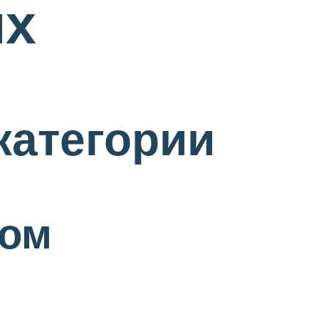
их
категории
ком