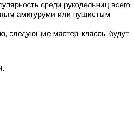
улярность среди рукодельниц всего
юрным амигуруми или пушистым
жно, следующие мастер-классы будут
и.