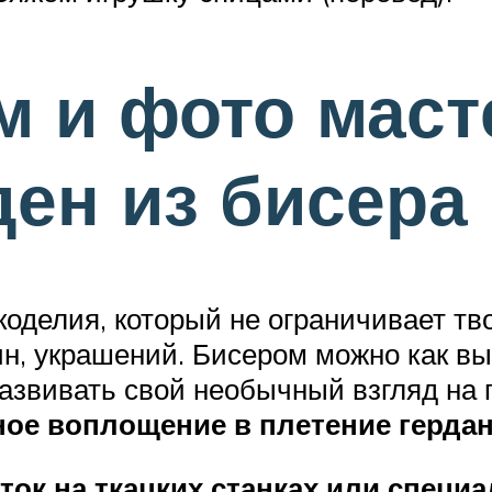
 и фото маст
ден из бисера
оделия, который не ограничивает тв
н, украшений. Бисером можно как выш
азвивать свой необычный взгляд на
ное воплощение в плетение гердан
ток на ткацких станках или спец