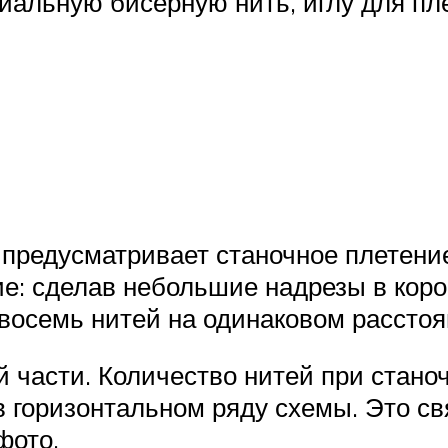
иальную бисерную нить, иглу для пле
предусматривает станочное плетение
е: сделав небольшие надрезы в короб
восемь нитей на одинаковом расстоя
й части. Количество нитей при стано
 горизонтальном ряду схемы. Это св
фото.