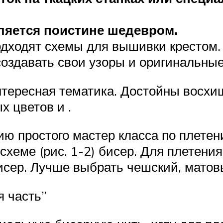
вляется поистине шедевром.
одходят схемы для вышивки крестом. 
здавать свои узоры и оригинальные
тересная тематика. Достойны восхи
х цветов и .
ю простого мастер класса по плетени
хеме (рис. 1-2) бисер. Для плетения
исер. Лучше выбрать чешский, мато
я часть”