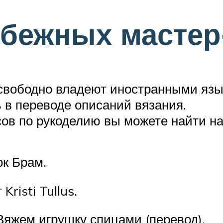
бежных мастер
е свободно владеют иностранными язы
 в переводе описаний вязания.
ов по рукоделию вы можете найти на
к Брам.
risti Tullus.
яжем игрушку спицами (перевод).