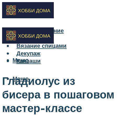
Бисероплетение
Вышивка
Вязание спицами
Декупаж
Меню
Канзаши
Гладиолус из
Меню
бисера в пошаговом
мастер-классе