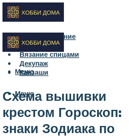
Бисероплетение
Вышивка
Вязание спицами
Декупаж
Меню
Канзаши
Схема вышивки
Меню
крестом Гороскоп:
знаки Зодиака по