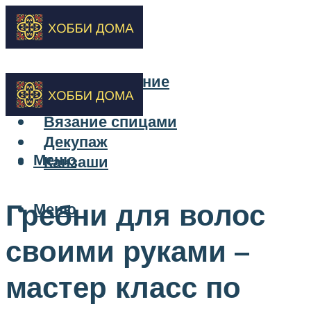
Бисероплетение
Вышивка
Вязание спицами
Декупаж
Меню
Канзаши
Гребни для волос
Меню
своими руками –
мастер класс по