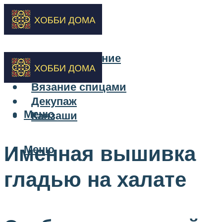
Бисероплетение
Вышивка
Вязание спицами
Декупаж
Меню
Канзаши
Именная вышивка
Меню
гладью на халате