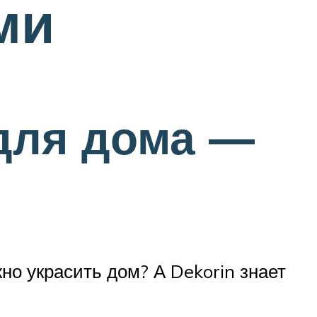
ми
для дома —
о украсить дом? А Dekorin знает