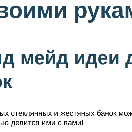
воими рука
нд мейд идеи 
ок
ых стеклянных и жестяных банок можн
ью делится ими с вами!