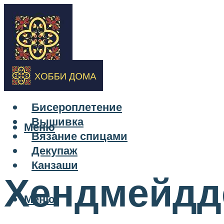
Бисероплетение
Вышивка
Меню
Вязание спицами
Декупаж
Канзаши
Хендмейдд
Меню