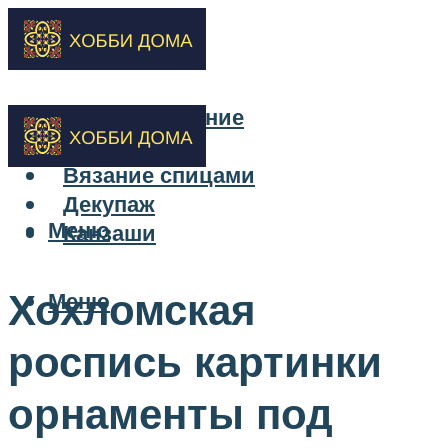
Бисероплетение
Вышивка
Вязание спицами
Декупаж
Меню
Канзаши
Хохломская
Меню
роспись картинки
орнаменты под