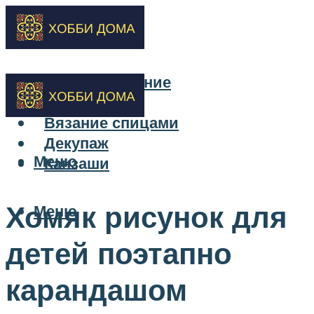
Бисероплетение
Вышивка
Вязание спицами
Декупаж
Меню
Канзаши
Хомяк рисунок для
Меню
детей поэтапно
карандашом