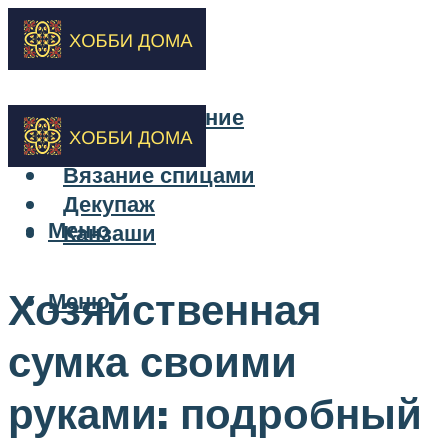
Бисероплетение
Вышивка
Вязание спицами
Декупаж
Меню
Канзаши
Хозяйственная
Меню
сумка своими
руками: подробный