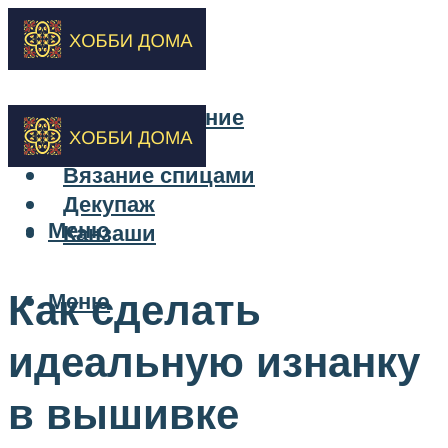
Бисероплетение
Вышивка
Вязание спицами
Декупаж
Меню
Канзаши
Как сделать
Меню
идеальную изнанку
в вышивке