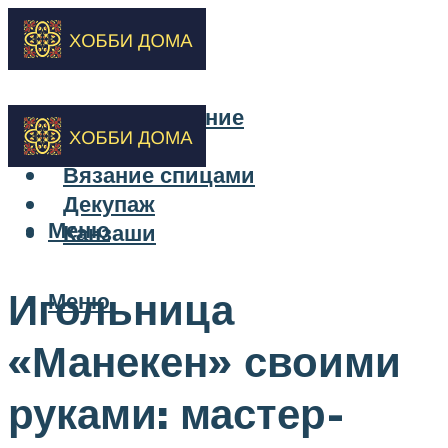
Бисероплетение
Вышивка
Вязание спицами
Декупаж
Меню
Канзаши
Игольница
Меню
«Манекен» своими
руками: мастер-