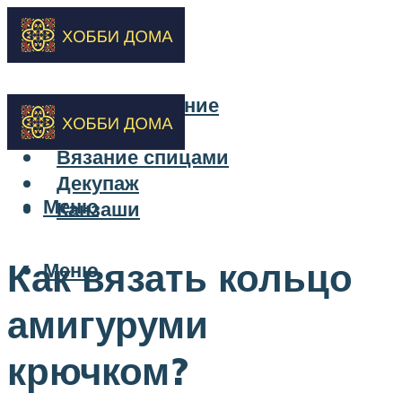
Бисероплетение
Вышивка
Вязание спицами
Декупаж
Меню
Канзаши
Как вязать кольцо
Меню
амигуруми
крючком?