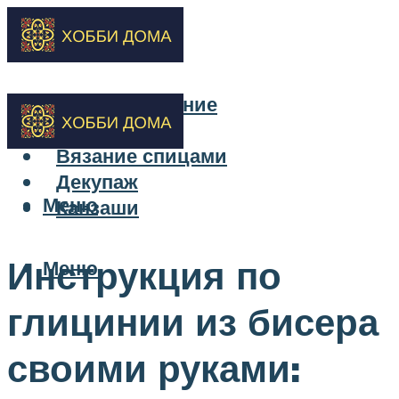
Бисероплетение
Вышивка
Вязание спицами
Декупаж
Меню
Канзаши
Инструкция по
Меню
глицинии из бисера
своими руками: