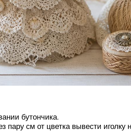
вании бутончика.
ез пару см от цветка вывести иголку 