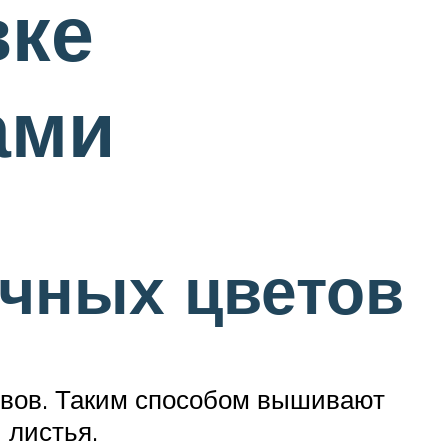
вке
ами
чных цветов
ивов. Таким способом вышивают
 листья.