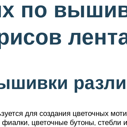
х по выши
рисов лент
вышивки разли
ьзуется для создания цветочных мот
 фиалки, цветочные бутоны, стебли и