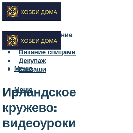
Бисероплетение
Вышивка
Вязание спицами
Декупаж
Меню
Канзаши
Ирландское
Меню
кружево:
видеоуроки