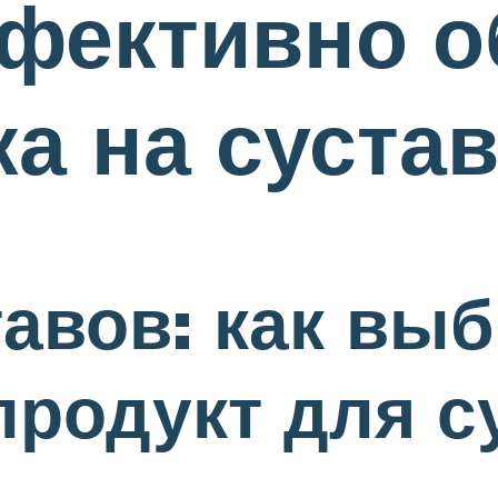
ефективно 
а на сустав
тавов: как вы
родукт для с