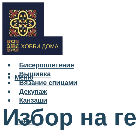
Бисероплетение
Вышивка
Меню
Вязание спицами
Декупаж
Канзаши
Избор на ге
Меню