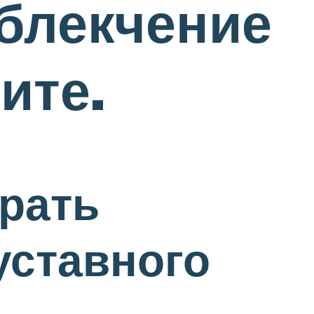
облекчение
ите.
брать
уставного