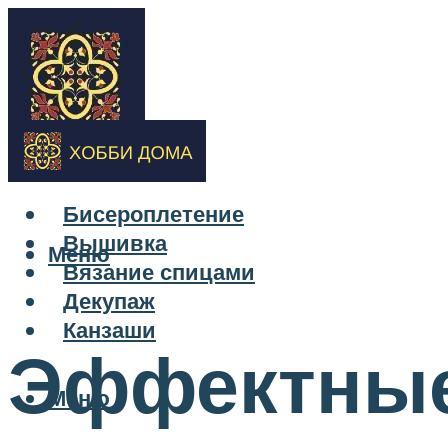
Бисероплетение
Вышивка
Меню
Вязание спицами
Декупаж
Канзаши
Эффектные
Меню