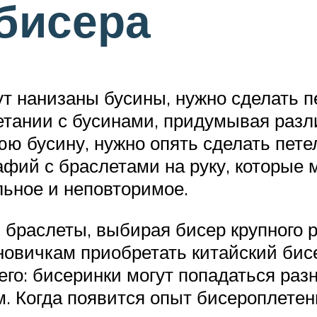
бисера
ут нанизаны бусины, нужно сделать п
етании с бусинами, придумывая раз
ю бусину, нужно опять сделать петел
фий с браслетами на руку, которые 
ьное и неповторимое.
браслеты, выбирая бисер крупного р
овичкам приобретать китайский бисер
его: бисеринки могут попадаться раз
м. Когда появится опыт бисероплете