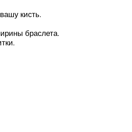
 вашу кисть.
ширины браслета.
тки.