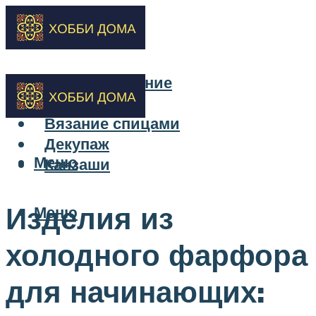
Бисероплетение
Вышивка
Вязание спицами
Декупаж
Меню
Канзаши
Изделия из
Меню
холодного фарфора
для начинающих: