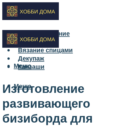
Бисероплетение
Вышивка
Вязание спицами
Декупаж
Меню
Канзаши
Изготовление
Меню
развивающего
бизиборда для