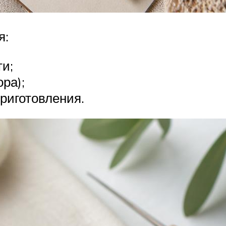
я:
ти;
ра);
риготовления.