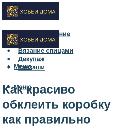
Бисероплетение
Вышивка
Вязание спицами
Декупаж
Меню
Канзаши
Как красиво
Меню
обклеить коробку
как правильно