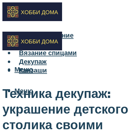
Бисероплетение
Вышивка
Вязание спицами
Декупаж
Меню
Канзаши
Техника декупаж:
Меню
украшение детского
столика своими