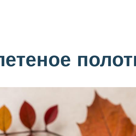
»
летеное полот