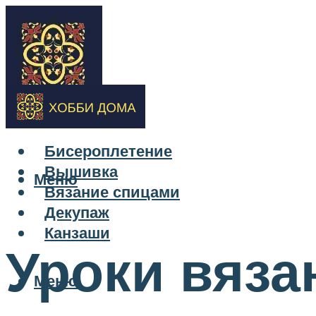
Бисероплетение
Вышивка
Меню
Вязание спицами
Декупаж
Канзаши
Уроки вяза
Меню