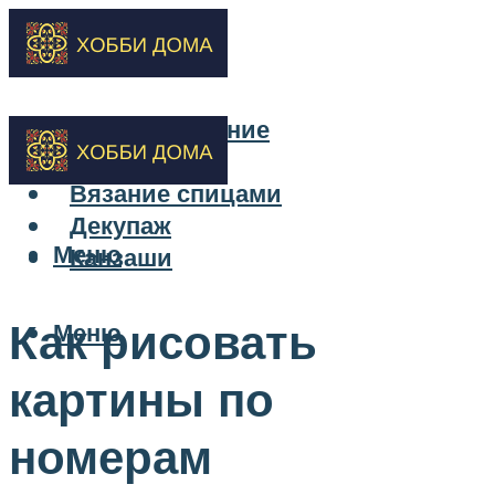
Бисероплетение
Вышивка
Вязание спицами
Декупаж
Меню
Канзаши
Как рисовать
Меню
картины по
номерам