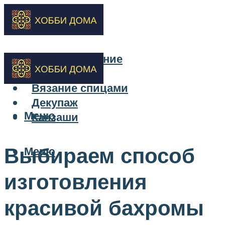
Бисероплетение
Вышивка
Вязание спицами
Декупаж
Меню
Канзаши
Выбираем способ
Меню
изготовления
красивой бахромы