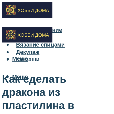
Бисероплетение
Вышивка
Вязание спицами
Декупаж
Меню
Канзаши
Как сделать
Меню
дракона из
пластилина в