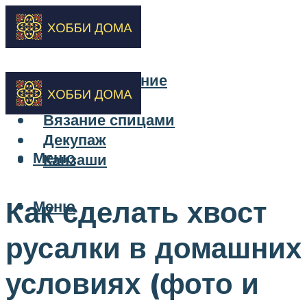
Бисероплетение
Вышивка
Вязание спицами
Декупаж
Меню
Канзаши
Как сделать хвост
Меню
русалки в домашних
условиях (фото и