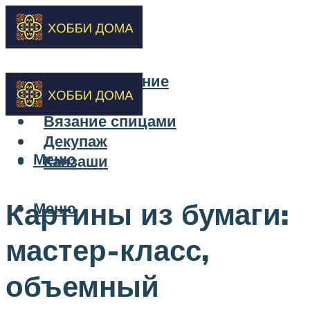
Бисероплетение
Вышивка
Вязание спицами
Декупаж
Меню
Канзаши
Картины из бумаги:
Меню
мастер-класс,
объемный