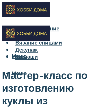
Бисероплетение
Вышивка
Вязание спицами
Декупаж
Меню
Канзаши
Мастер-класс по
Меню
изготовлению
куклы из