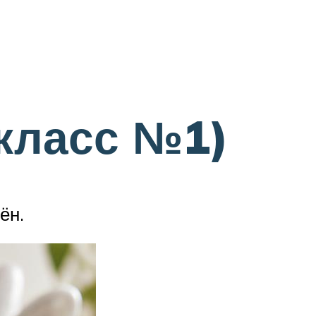
класс №1)
ён.