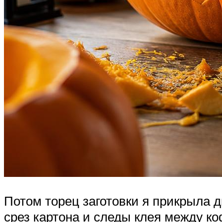
Потом торец заготовки я прикрыла 
срез картона и следы клея между к