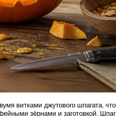
двумя витками джутового шпагата, чт
офейными зёрнами и заготовкой. Шпаг