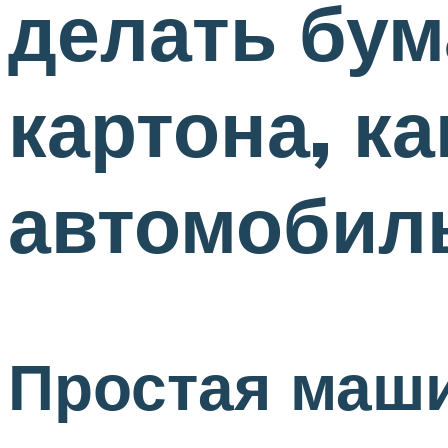
делать бум
картона, к
автомобиль
Простая маши