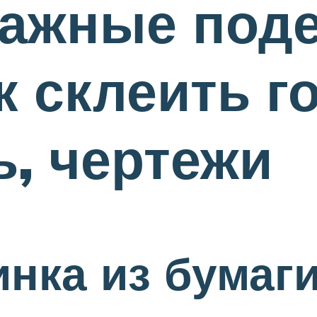
ажные поде
ак склеить 
, чертежи
нка из бумаг