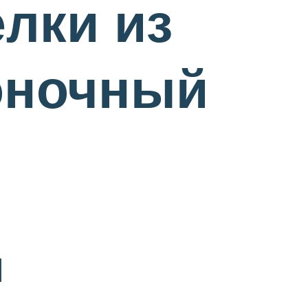
лки из
гоночный
и