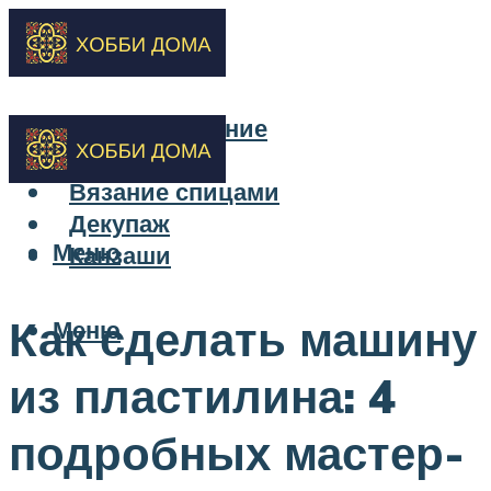
Бисероплетение
Вышивка
Вязание спицами
Декупаж
Меню
Канзаши
Как сделать машину
Меню
из пластилина: 4
подробных мастер-