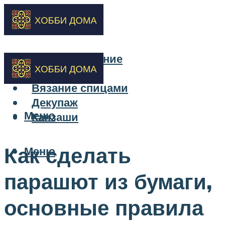
Бисероплетение
Вышивка
Вязание спицами
Декупаж
Меню
Канзаши
Как сделать
Меню
парашют из бумаги,
основные правила