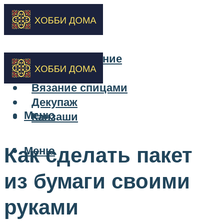
Бисероплетение
Вышивка
Вязание спицами
Декупаж
Меню
Канзаши
Как сделать пакет
Меню
из бумаги своими
руками