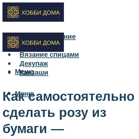
Бисероплетение
Вышивка
Вязание спицами
Декупаж
Меню
Канзаши
Как самостоятельно
Меню
сделать розу из
бумаги —