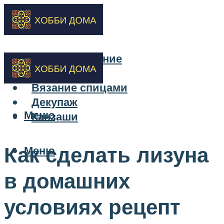
Бисероплетение
Вышивка
Вязание спицами
Декупаж
Меню
Канзаши
Как сделать лизуна
Меню
в домашних
условиях рецепт